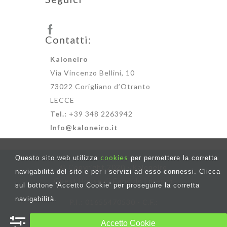
Contatti:
Kaloneiro
Via Vincenzo Bellini, 10
73022 Corigliano d’Otranto
LECCE
Tel.:
+39 348 2263942
Info@kaloneiro.it
cookies
Questo sito web utilizza
per permettere la corretta
© Copyright 2020 - Kaloneiro
navigabilità del sito e per i servizi ad esso connessi. Clicca
Guest House di Candido Lorenzo
sul bottone 'Accetto Cookie' per proseguire la corretta
navigabilità.
P.I.: 01655470530 - C.F.:
CNDLNZ99P14F205R
Accetto Cookie