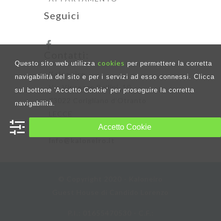
Seguici
Contatti:
cookies
Questo sito web utilizza
per permettere la corretta
Kaloneiro
navigabilità del sito e per i servizi ad esso connessi. Clicca
Via Vincenzo Bellini, 10
sul bottone 'Accetto Cookie' per proseguire la corretta
73022 Corigliano d’Otranto
navigabilità.
LECCE
Accetto Cookie
Tel.:
+39 348 2263942
Info@kaloneiro.it
© Copyright 2020 - Kaloneiro
Guest House di Candido Lorenzo
P.I.: 01655470530 - C.F.: