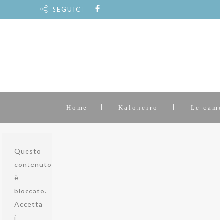
SEGUICI
Home
Kaloneiro
Le cam
Questo
contenuto
è
bloccato.
Accetta
i