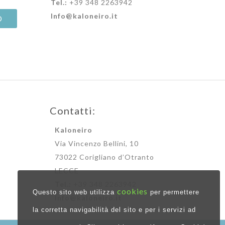
Tel.:
+39 348 2263942
Info@kaloneiro.it
Contatti:
Kaloneiro
Via Vincenzo Bellini, 10
73022 Corigliano d’Otranto
LECCE
Tel.:
+39 348 2263942
cookies
Questo sito web utilizza
per permettere
Info@kaloneiro.it
la corretta navigabilità del sito e per i servizi ad