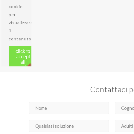
cookie
per
visualizzare
il
contenuto.
click to
accept
all
cookies
Accept
other
Contattaci p
cookies